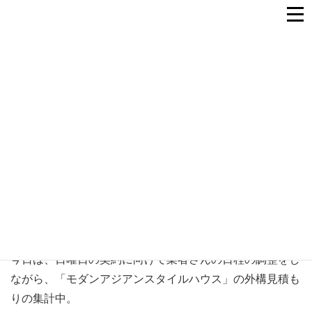
納得
2005年4月20日
納得
今日は、日曜日の契約に向けて業者さんの日程の調整をし
ながら、「モダンアジアンスタイルハウス」の外構見積も
りの集計中。