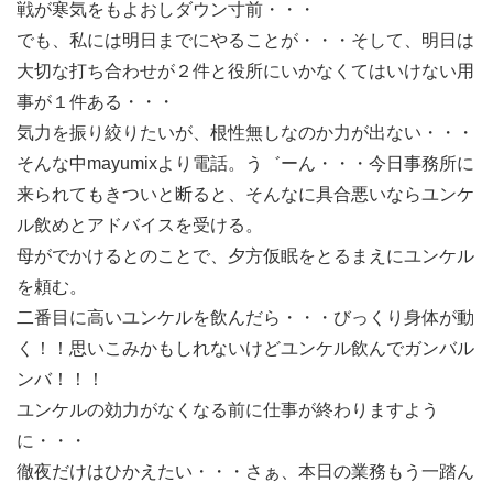
戦が寒気をもよおしダウン寸前・・・
でも、私には明日までにやることが・・・そして、明日は
大切な打ち合わせが２件と役所にいかなくてはいけない用
事が１件ある・・・
気力を振り絞りたいが、根性無しなのか力が出ない・・・
そんな中mayumixより電話。う゛ーん・・・今日事務所に
来られてもきついと断ると、そんなに具合悪いならユンケ
ル飲めとアドバイスを受ける。
母がでかけるとのことで、夕方仮眠をとるまえにユンケル
を頼む。
二番目に高いユンケルを飲んだら・・・びっくり身体が動
く！！思いこみかもしれないけどユンケル飲んでガンバル
ンバ！！！
ユンケルの効力がなくなる前に仕事が終わりますよう
に・・・
徹夜だけはひかえたい・・・さぁ、本日の業務もう一踏ん