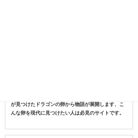
4 thoughts on “
展示会案内
”
エラゴン ドラゴン
より:
2007年3月6日 4:13 PM
エラゴン ドラゴン
エラゴン 映画の三部作をこれから追ってみます、
第一部は遺志を継ぐ者ですが、好評です。エラゴン
が見つけたドラゴンの卵から物語が展開します、こ
んな卵を現代に見つけたい人は必見のサイトです。