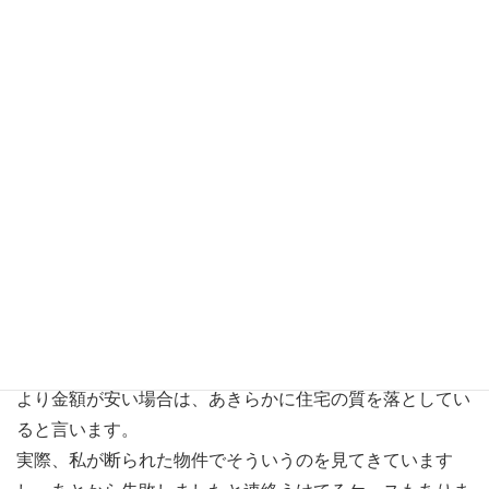
なので、私のファーストプランは皆様の希望金額より高い
プランです。
そこを説明してはいますが、なかなか高いと言われ断られ
てしまいます。
今回の一組のお客様の様に、そこをご理解していただき予
算調整をふくめた現実プランを御願いされるのは、私の考
え方に理解をしていただけるということですごく設計者と
して嬉しいです。
私の協力業者さんたちは、いつもほぼ同じ内容の建物をつ
くるとして200万～300万なら2000万円以上の住宅だと、
変化は多少のおさめの違いなどで変化すると思うが、それ
以上は金額の差がつかないと思うし、分離発注を行う住宅
より金額が安い場合は、あきらかに住宅の質を落としてい
ると言います。
実際、私が断られた物件でそういうのを見てきています