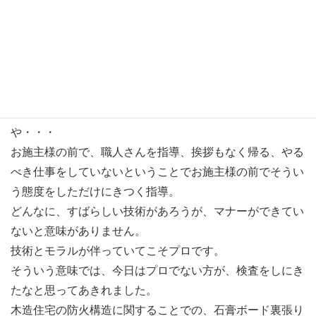
ミのシートを貼り付けてありますので、この断熱材を貼り
付けただけで、気密、遮熱、防水と３つの役割が、断熱材
としての効果の他につくすぐれものです。アキレスのQ1
ボードです。長尺加工してもらい、施工も楽にしていま
す。
ということで、現場は順調にすすんでいるかと思いき
や・・・
お施主様の前で、職人さんを指導、挨拶もなく帰る、やる
べき仕事をしていないということでお施主様の前でそうい
う態度をしただけにきつく指導。
どんなに、すばらしい技術があろうが、マナーができてい
ないと意味がありません。
技術とモラルが伴っていてこそプロです。
そういう意味では、今日はプロでない方が、検査をしにき
たなと思ってあきれました。
木造住宅の防火構造に関することでの、石膏ボード裏張り