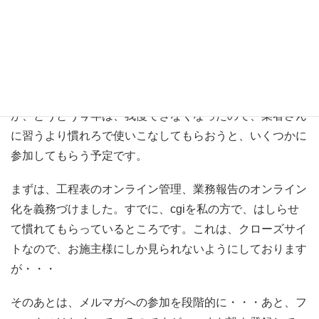
私も、ちょこっと、WEB関連をかじったことがありまし
て・・・この辺に対応力が早いのですが・・・業者さんが
なかなか追いついてこなくて、コミュニティの形成として
は勝間さんと違って遅れております・・・
が、とうとう今年は、我慢できなくなったので、業者さん
に習うより慣れろで使いこなしてもらおうと、いくつかに
参加してもらう予定です。
まずは、工程表のオンライン管理、業務報告のオンライン
化を義務づけました。すでに、cgiを私の方で、はしらせ
て慣れてもらっているところです。これは、クローズサイ
トなので、お施主様にしか見られないようにしております
が・・・
そのあとは、メルマガへの参加を段階的に・・・あと、フ