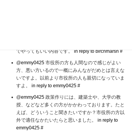
@
birchmarsh
おもしろい講習会でしたよ、ためにな
りました。ちなみに、ATVのニュースで県産材の家
造りしているででました。
in reply to birchmarsh
#
@
birchmarsh
八戸で講習会はやってくれるのではな
いでしょうかね？？？あれは、弘前、青森市、八戸
でやってもいい内容です。
in reply to birchmarsh
#
@
emmy0425
市役所の方も人間なので感じがよい
方、悪い方いるので一概にみんながだめとは言えな
いですよ。以前より市役所の人も親切になっていま
すよ。
in reply to emmy0425
#
@
emmy0425
政策作りには、建築士や、大学の教
授、などなど多くの方がかかわっております。たと
えば、どういうこと聞きたいですか？市役所の方以
外で適任なかたいたらと思いました。
in reply to
emmy0425
#