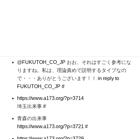
今までも・・・販売店が後始末するミスしていない
ですね。むこうの態度を、一生懸命謝罪に来ていま
すけどね・・・
in reply to FUKUTOH_CO_JP
#
@
FUKUTOH_CO_JP
それは納得。たぶんそんな感
じかも・・・建材メーカーさんのそういうのは痛感
するし。
in reply to FUKUTOH_CO_JP
#
@
FUKUTOH_CO_JP
おお、それはすごく参考にな
りますね。私は、理論責めで説明するタイプなの
で・・・ありがとうございます！！
in reply to
FUKUTOH_CO_JP
#
https://www.a173.org/?p=3714
埼玉出来事
#
青森の出来事
https://www.a173.org/?p=3721
#
https://www.a173.org/?p=3729