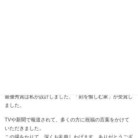
昨日は、「第３回あおもり産木造住宅コンテスト」の授賞
式。
最優秀賞は私が設計しました、「刻を愉しむ家」が受賞し
ました。
TVや新聞で報道されて、多くの方に祝福の言葉をかけて
いただきました。
この場をかりて、深くお礼申しわげます。ありがとうござ