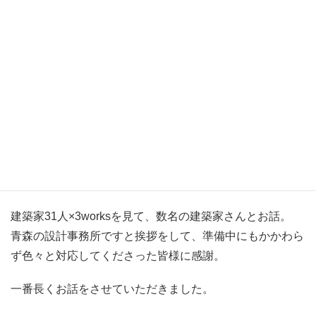
そして・・・
終電まで時間があるのでOZONEへ。
木の住まい魅力展や建築系卒業制作にみる思考展、工務店
が建てた快適な住まい展、建築模型100展と各種ショール
ームをまわりもはや・・・写真を撮るにもカタログで両手
が・・・
そして・・・最後に、新宿パークタワーで開催の。
建築家31人×3worksを見て、数名の建築家さんとお話。
青森の設計事務所ですと挨拶をして、準備中にもかかわら
ず色々と対応してくださった皆様に感謝。
一番長くお話をさせていただきました。