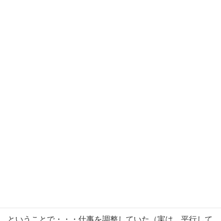
さて、昨日は無事に消防検査合格で、お手伝いをさせてい
ただきました「サブウェイ」様の物件のお引き渡しをして
きました。
内装監理業務という初めての業務に戸惑いながら良い経験
をさせていただきました。ご竣工おめでとうございまし
た。オープンが楽しみです。
ということで・・・仕事を調整していた（実は、平行して