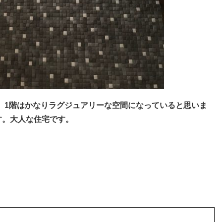
、1階はかなりラグジュアリーな空間になっていると思いま
す。大人な住宅です。