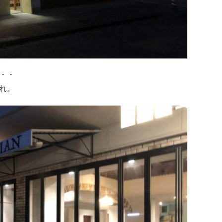
・・
れ。