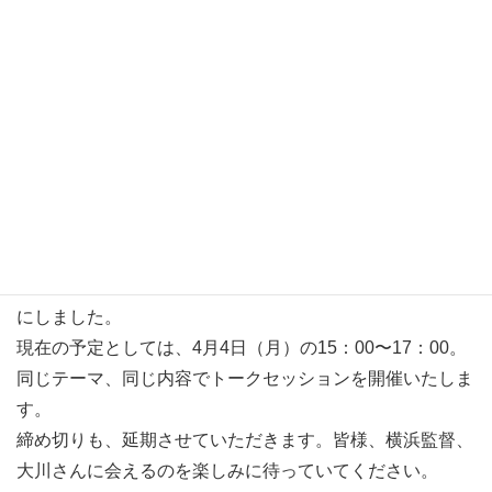
です。
横浜聡子さんと、大川哲史さんが青森入りすることが難し
い状況になりました。
オンライン開催ということも考慮しましたが・・・
やはり、なるべく多くの方に会場で、横浜監督の綺麗で素
晴らしい映像などを見ながらお話しを聞いて貰いたい。
そんな思いが運営側からも、横浜監督側からもでました。
ワ・ラッセ様の協力もうけて、このイベントは、中止で
も、オンライン開催でもなく・・・
延期をして、ワ・ラッセのイベントホールで開催すること
にしました。
現在の予定としては、4月4日（月）の15：00〜17：00。
同じテーマ、同じ内容でトークセッションを開催いたしま
す。
締め切りも、延期させていただきます。皆様、横浜監督、
大川さんに会えるのを楽しみに待っていてください。