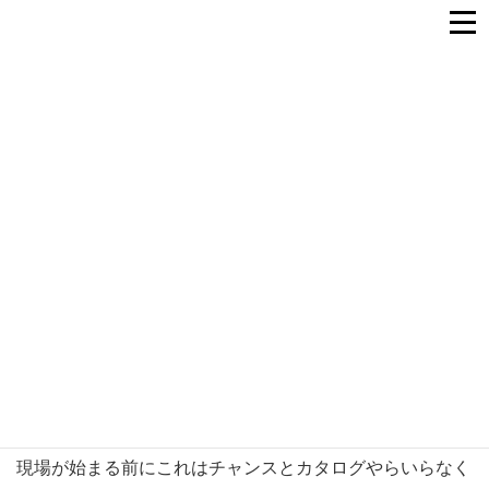
机の上が見えた！！
2006年4月26日
机の上が見えた！！
暇になったというわけではないのですが、ごちゃごちゃに
なっていた各種仕事の書類が今日いっきに片づきました。
現場が始まる前にこれはチャンスとカタログやらいらなく