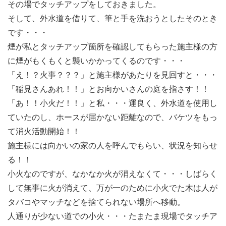
その場でタッチアップをしておきました。
そして、外水道を借りて、筆と手を洗おうとしたそのとき
です・・・
煙が私とタッチアップ箇所を確認してもらった施主様の方
に煙がもくもくと襲いかかってくるのです・・・
「え！？火事？？？」と施主様があたりを見回すと・・・
「稲見さんあれ！！」とお向かいさんの庭を指さす！！
「あ！！小火だ！！」と私・・・運良く、外水道を使用し
ていたのし、ホースが届かない距離なので、バケツをもっ
て消火活動開始！！
施主様には向かいの家の人を呼んでもらい、状況を知らせ
る！！
小火なのですが、なかなか火が消えなくて・・・しばらく
して無事に火が消えて、万が一のために小火でた木は人が
タバコやマッチなどを捨てられない場所へ移動。
人通りが少ない道での小火・・・たまたま現場でタッチア