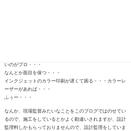
今日は、お取引先の要望で厳しい図面書きに挑戦。
タイムリミット２分前に図面を提出・・・仕事を落とさな
いのがプロ・・・
なんとか面目を保つ・・・
インクジェットのカラー印刷が遅くて困る・・・カラーレ
ーザーがあれば・・・
ふぅー・・・
なんか、現場監督みたいなことをこのブログではのせてい
るので、施工をしているとかよく勘違いされますが、設計
監理料しかもらっておりませんので、設計監理をしていま