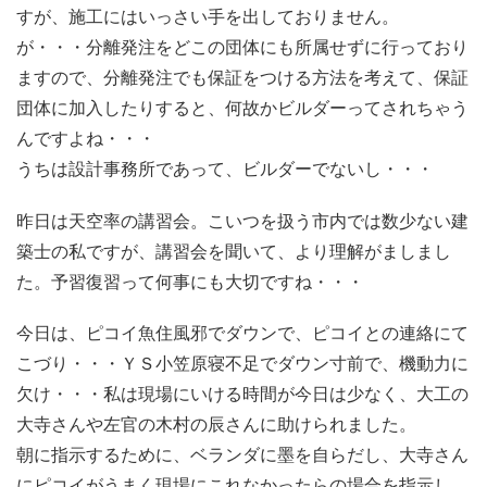
すが、施工にはいっさい手を出しておりません。
が・・・分離発注をどこの団体にも所属せずに行っており
ますので、分離発注でも保証をつける方法を考えて、保証
団体に加入したりすると、何故かビルダーってされちゃう
んですよね・・・
うちは設計事務所であって、ビルダーでないし・・・
昨日は天空率の講習会。こいつを扱う市内では数少ない建
築士の私ですが、講習会を聞いて、より理解がましまし
た。予習復習って何事にも大切ですね・・・
今日は、ピコイ魚住風邪でダウンで、ピコイとの連絡にて
こづり・・・ＹＳ小笠原寝不足でダウン寸前で、機動力に
欠け・・・私は現場にいける時間が今日は少なく、大工の
大寺さんや左官の木村の辰さんに助けられました。
朝に指示するために、ベランダに墨を自らだし、大寺さん
にピコイがうまく現場にこれなかったらの場合を指示し、