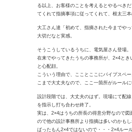
る以上、お客様のことを考えるとやるべきだ
てくれて指摘事項に従ってくれて、根太三本
大工さん達「初めて、指摘された今までやっ
大切だなと実感。
そうこうしているうちに、電気屋さん登場。
在来でやってきたうちの事務所が、2×4と
と心配顔。
こういう理由で、こことここにパイプスペー
こまで大丈夫なので、ここ一箇所がルールに
設計段階では、大丈夫のはず。現場にて配線
を指示し打ち合わせ終了。
実は、2×4はうちの所長の得意分野なので
ので他の設計事務所より指摘は多いのかもし
ばったもん2×4ではないので・・・2×4ル