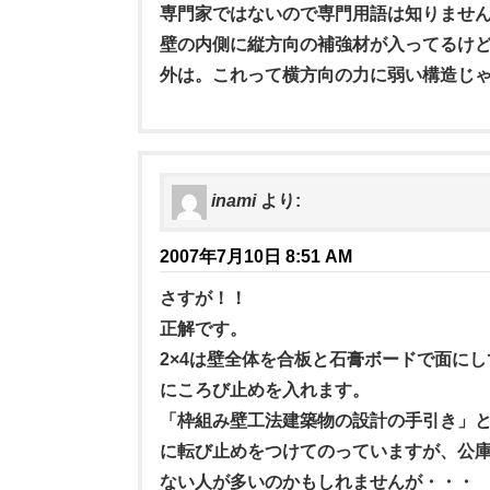
専門家ではないので専門用語は知りませ
壁の内側に縦方向の補強材が入ってるけ
外は。これって横方向の力に弱い構造じ
inami
より:
2007年7月10日 8:51 AM
さすが！！
正解です。
2×4は壁全体を合板と石膏ボードで面に
にころび止めを入れます。
「枠組み壁工法建築物の設計の手引き」
に転び止めをつけてのっていますが、公
ない人が多いのかもしれませんが・・・