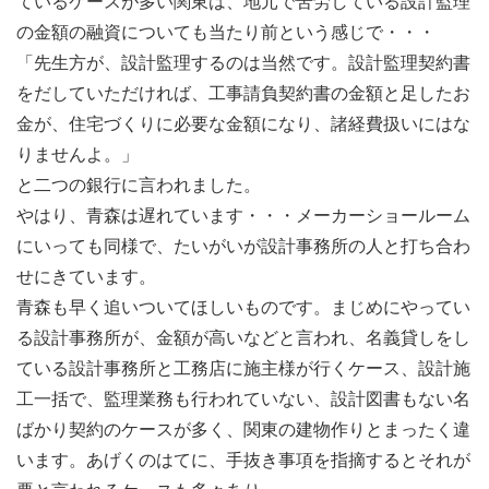
ているケースが多い関東は、地元で苦労している設計監理
の金額の融資についても当たり前という感じで・・・
「先生方が、設計監理するのは当然です。設計監理契約書
をだしていただければ、工事請負契約書の金額と足したお
金が、住宅づくりに必要な金額になり、諸経費扱いにはな
りませんよ。」
と二つの銀行に言われました。
やはり、青森は遅れています・・・メーカーショールーム
にいっても同様で、たいがいが設計事務所の人と打ち合わ
せにきています。
青森も早く追いついてほしいものです。まじめにやってい
る設計事務所が、金額が高いなどと言われ、名義貸しをし
ている設計事務所と工務店に施主様が行くケース、設計施
工一括で、監理業務も行われていない、設計図書もない名
ばかり契約のケースが多く、関東の建物作りとまったく違
います。あげくのはてに、手抜き事項を指摘するとそれが